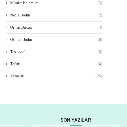
Misafir Kalemler
(3)
Necla Bodur
(2)
Orhan Bircan
(4)
Osman Bodur
(6)
Tasavvuf
(5)
Tefsir
(4)
Yazarlar
(25)
SON YAZILAR