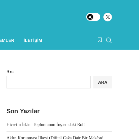
LEMLER
İLETIŞIM
Ara
ARA
Son Yazılar
Hicretin İslâm Toplumunun İnşasındaki Rolü
Aklın Korunması İlkesi (Dijital Çağa Dair Bir Makâsıd