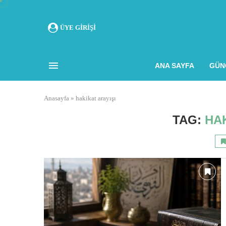
ÜYE GIRIŞI
ANA SAYFA
GÜN
Anasayfa
»
hakikat arayışı
TAG:
HAK