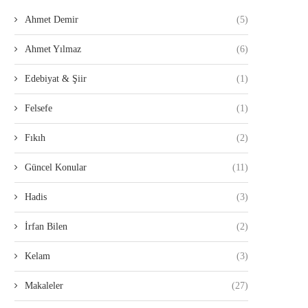
Ahmet Demir
(5)
Ahmet Yılmaz
(6)
Edebiyat & Şiir
(1)
Felsefe
(1)
Fıkıh
(2)
Güncel Konular
(11)
Hadis
(3)
İrfan Bilen
(2)
Kelam
(3)
Makaleler
(27)