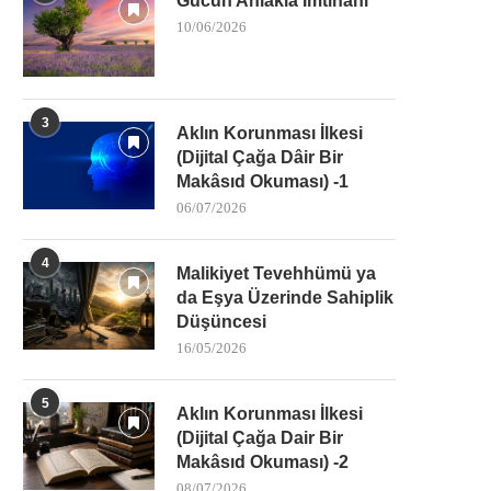
Gücün Ahlakla İmtihanı
10/06/2026
3
Aklın Korunması İlkesi
(Dijital Çağa Dâir Bir
Makâsıd Okuması) -1
06/07/2026
4
Malikiyet Tevehhümü ya
da Eşya Üzerinde Sahiplik
Düşüncesi
16/05/2026
5
Aklın Korunması İlkesi
(Dijital Çağa Dair Bir
Makâsıd Okuması) -2
08/07/2026