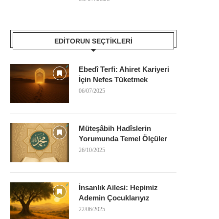
EDITORUN SEÇTIKLERI
Ebedî Terfi: Ahiret Kariyeri
İçin Nefes Tüketmek
06/07/2025
Müteşâbih Hadîslerin
Yorumunda Temel Ölçüler
26/10/2025
İnsanlık Ailesi: Hepimiz
Ademin Çocuklarıyız
22/06/2025