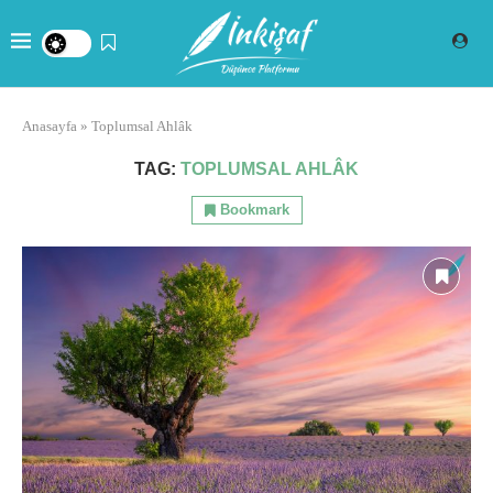
Anasayfa
»
Toplumsal Ahlâk
TAG:
TOPLUMSAL AHLÂK
Bookmark