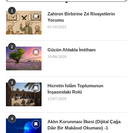
1
Zahiren Birbirine Zıt Rivayetlerin
Yorumu
01/10/2025
2
Gücün Ahlakla İmtihanı
10/06/2026
3
Hicretin İslâm Toplumunun
İnşasındaki Rolü
12/07/2026
4
Aklın Korunması İlkesi (Dijital Çağa
Dâir Bir Makâsıd Okuması) -1