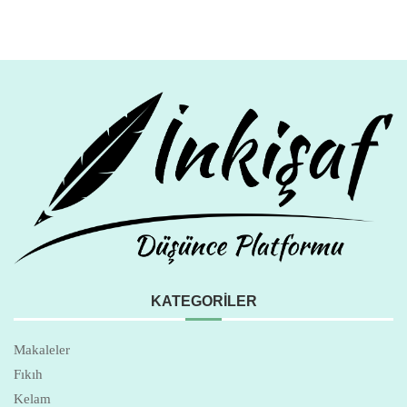
KATEGORILER
Makaleler
Fıkıh
Kelam