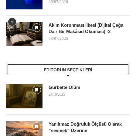
06/07/2026
5
Aklın Korunması İlkesi (Dijital Çağa
Dair Bir Makâsıd Okuması) -2
08/07/2026
EDITORUN SEÇTIKLERI
Gurbette Ölüm
24/10/2025
Yanıltmaz Doğruluk Ölçüsü Olarak
“sevmek” Üzerine