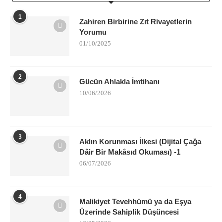
1
Zahiren Birbirine Zıt Rivayetlerin
Yorumu
01/10/2025
2
Gücün Ahlakla İmtihanı
10/06/2026
3
Aklın Korunması İlkesi (Dijital Çağa
Dâir Bir Makâsıd Okuması) -1
06/07/2026
4
Malikiyet Tevehhümü ya da Eşya
Üzerinde Sahiplik Düşüncesi