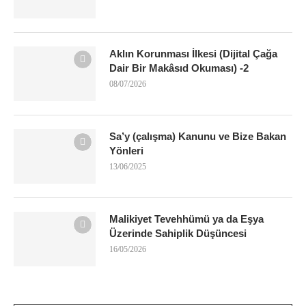
Aklın Korunması İlkesi (Dijital Çağa
Dair Bir Makâsıd Okuması) -2
08/07/2026
Sa’y (çalışma) Kanunu ve Bize Bakan
Yönleri
13/06/2025
Malikiyet Tevehhümü ya da Eşya
Üzerinde Sahiplik Düşüncesi
16/05/2026