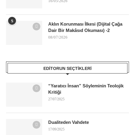
16/05/2026
5
Aklın Korunması İlkesi (Dijital Çağa
Dair Bir Makâsıd Okuması) -2
08/07/2026
EDITORUN SEÇTIKLERI
“Yaratıcı İnsan” Söyleminin Teolojik
Kritiği
27/07/2025
Dualiteden Vahdete
17/09/2025