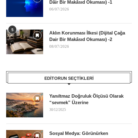
Dâir Bir Makâsıd Okuması) -1
06/07/2026
5
Aklın Korunması İlkesi (Dijital Çağa
Dair Bir Makâsıd Okuması) -2
08/07/2026
EDITORUN SEÇTIKLERI
Yanıltmaz Doğruluk Ölçüsü Olarak
“sevmek” Üzerine
30/12/2025
Sosyal Medya: Görünürken