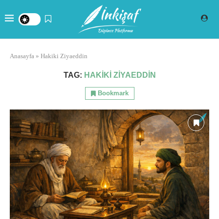
Anasayfa
»
Hakiki Ziyaeddin
TAG:
HAKIKI ZIYAEDDIN
Bookmark