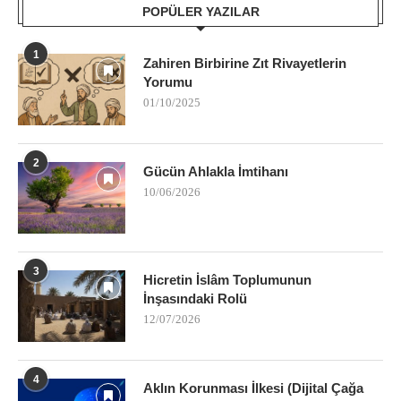
POPÜLER YAZILAR
1
Zahiren Birbirine Zıt Rivayetlerin
Yorumu
01/10/2025
2
Gücün Ahlakla İmtihanı
10/06/2026
3
Hicretin İslâm Toplumunun
İnşasındaki Rolü
12/07/2026
4
Aklın Korunması İlkesi (Dijital Çağa