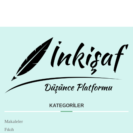
KATEGORILER
Makaleler
Fıkıh