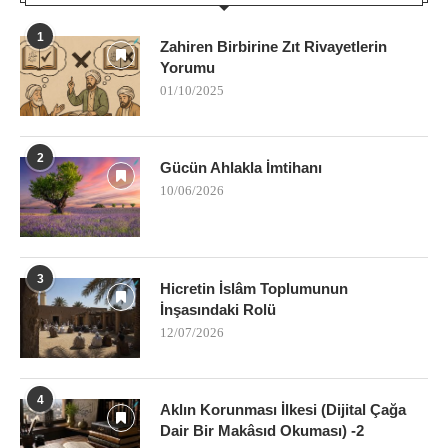
1
Zahiren Birbirine Zıt Rivayetlerin
Yorumu
01/10/2025
2
Gücün Ahlakla İmtihanı
10/06/2026
3
Hicretin İslâm Toplumunun
İnşasındaki Rolü
12/07/2026
4
Aklın Korunması İlkesi (Dijital Çağa
Dair Bir Makâsıd Okuması) -2