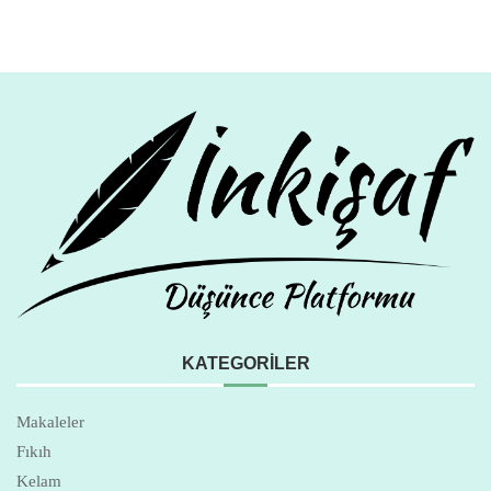
KATEGORILER
Makaleler
Fıkıh
Kelam