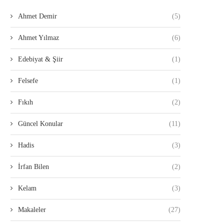
Ahmet Demir
(5)
Ahmet Yılmaz
(6)
Edebiyat & Şiir
(1)
Felsefe
(1)
Fıkıh
(2)
Güncel Konular
(11)
Hadis
(3)
İrfan Bilen
(2)
Kelam
(3)
Makaleler
(27)