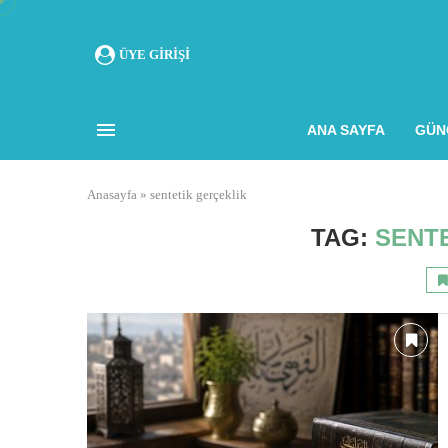
ÜYE GIRIŞI
ANA SAYFA
GÜN
Anasayfa
»
sentetik gerçeklik
TAG:
SENT