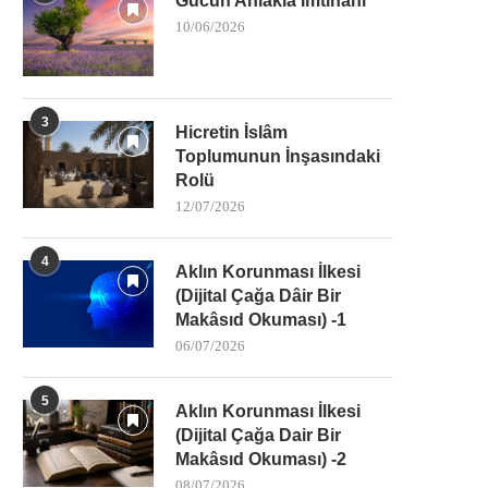
Gücün Ahlakla İmtihanı
10/06/2026
3
Hicretin İslâm
Toplumunun İnşasındaki
Rolü
12/07/2026
4
Aklın Korunması İlkesi
(Dijital Çağa Dâir Bir
Makâsıd Okuması) -1
06/07/2026
5
Aklın Korunması İlkesi
(Dijital Çağa Dair Bir
Makâsıd Okuması) -2
08/07/2026