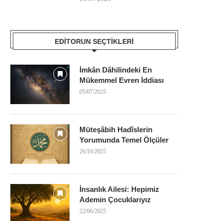
EDITORUN SEÇTIKLERI
İmkân Dâhilindeki En
Mükemmel Evren İddiası
05/07/2025
Müteşâbih Hadîslerin
Yorumunda Temel Ölçüler
26/10/2025
İnsanlık Ailesi: Hepimiz
Ademin Çocuklarıyız
22/06/2025