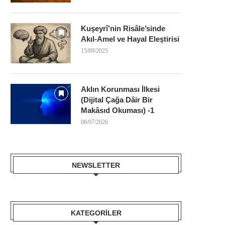
Kuşeyrî’nin Risâle’sinde
Akıl-Amel ve Hayal Eleştirisi
15/09/2025
Aklın Korunması İlkesi
(Dijital Çağa Dâir Bir
Makâsıd Okuması) -1
06/07/2026
NEWSLETTER
KATEGORILER