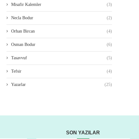
Misafir Kalemler
(3)
Necla Bodur
(2)
Orhan Bircan
(4)
Osman Bodur
(6)
Tasavvuf
(5)
Tefsir
(4)
Yazarlar
(25)
SON YAZILAR