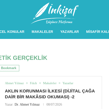
CEL KONULAR
MAKALELER
YAZARLAR
MISAFIR KA
ETIK GERÇEKLIK
Bookmark
Ahmet Yılmaz
Fıkıh
Makaleler
Yazarlar
AKLIN KORUNMASI İLKESI (DIJITAL ÇAĞA
DAIR BIR MAKÂSID OKUMASI) -2
Yazar:
Dr. Ahmet Yılmaz
08/07/2026