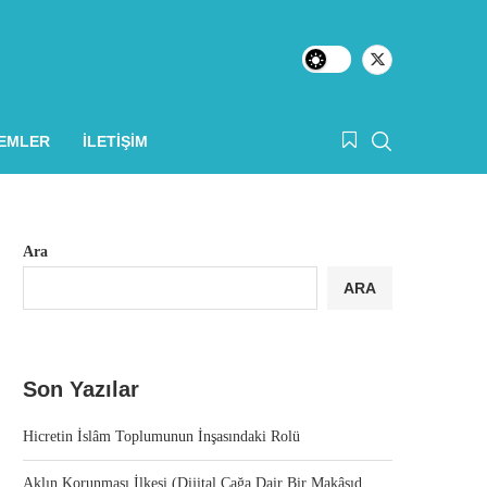
LEMLER
İLETIŞIM
Ara
ARA
Son Yazılar
Hicretin İslâm Toplumunun İnşasındaki Rolü
Aklın Korunması İlkesi (Dijital Çağa Dair Bir Makâsıd