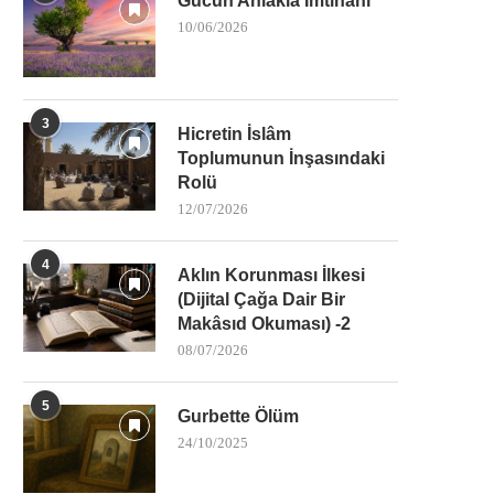
Gücün Ahlakla İmtihanı
10/06/2026
3
Hicretin İslâm
Toplumunun İnşasındaki
Rolü
12/07/2026
4
Aklın Korunması İlkesi
(Dijital Çağa Dair Bir
Makâsıd Okuması) -2
08/07/2026
5
Gurbette Ölüm
24/10/2025