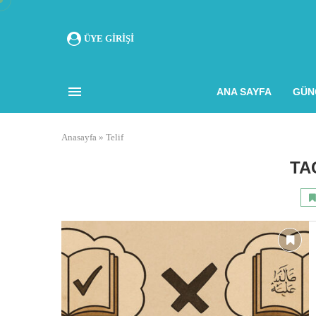
ÜYE GIRIŞI
ANA SAYFA
GÜN
Anasayfa
»
Telif
TA