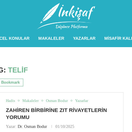
CEL KONULAR
MAKALELER
YAZARLAR
MISAFIR KA
G:
TELIF
Bookmark
Hadis
Makaleler
Osman Bodur
Yazarlar
ZAHIREN BIRBIRINE ZIT RIVAYETLERIN
YORUMU
Yazar:
Dr. Osman Bodur
01/10/2025