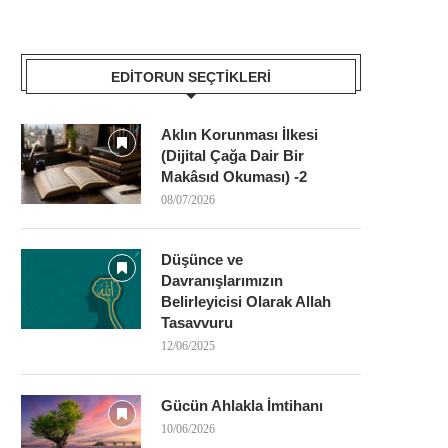
EDITORUN SEÇTIKLERI
Aklın Korunması İlkesi
(Dijital Çağa Dair Bir
Makâsıd Okuması) -2
08/07/2026
Düşünce ve
Davranışlarımızın
Belirleyicisi Olarak Allah
Tasavvuru
12/06/2025
Gücün Ahlakla İmtihanı
10/06/2026