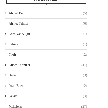
Ahmet Demir
(5)
Ahmet Yılmaz
(6)
Edebiyat & Şiir
(1)
Felsefe
(1)
Fıkıh
(2)
Güncel Konular
(11)
Hadis
(3)
İrfan Bilen
(2)
Kelam
(3)
Makaleler
(27)