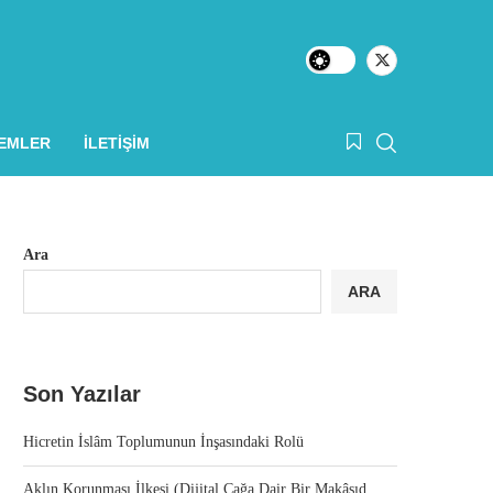
LEMLER
İLETIŞIM
Ara
ARA
Son Yazılar
Hicretin İslâm Toplumunun İnşasındaki Rolü
Aklın Korunması İlkesi (Dijital Çağa Dair Bir Makâsıd