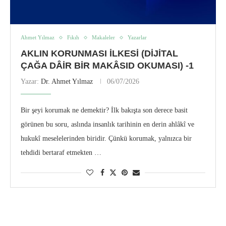
Ahmet Yılmaz
Fıkıh
Makaleler
Yazarlar
AKLIN KORUNMASI İLKESI (DIJITAL
ÇAĞA DÂIR BIR MAKÂSID OKUMASI) -1
Yazar:
Dr. Ahmet Yılmaz
06/07/2026
Bir şeyi korumak ne demektir? İlk bakışta son derece basit
görünen bu soru, aslında insanlık tarihinin en derin ahlâkî ve
hukukî meselelerinden biridir. Çünkü korumak, yalnızca bir
tehdidi bertaraf etmekten …