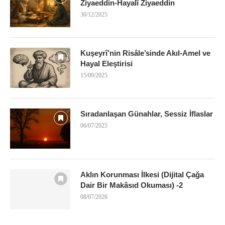
Ziyaeddin-Hayalî Ziyaeddin
30/12/2025
Kuşeyrî’nin Risâle’sinde Akıl-Amel ve
Hayal Eleştirisi
15/09/2025
Sıradanlaşan Günahlar, Sessiz İflaslar
06/07/2025
Aklın Korunması İlkesi (Dijital Çağa
Dair Bir Makâsıd Okuması) -2
08/07/2026