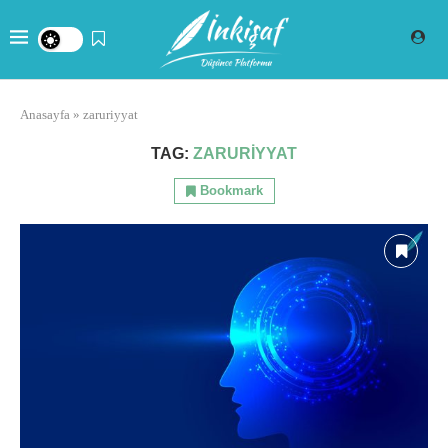
Anasayfa
»
zaruriyyat
TAG:
ZARURIYYAT
Bookmark