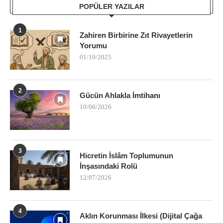
POPÜLER YAZILAR
1
Zahiren Birbirine Zıt Rivayetlerin
Yorumu
01/10/2025
2
Gücün Ahlakla İmtihanı
10/06/2026
3
Hicretin İslâm Toplumunun
İnşasındaki Rolü
12/07/2026
4
Aklın Korunması İlkesi (Dijital Çağa