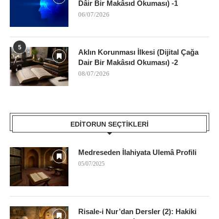
Dâir Bir Makâsıd Okuması) -1
06/07/2026
5
Aklın Korunması İlkesi (Dijital Çağa
Dair Bir Makâsıd Okuması) -2
08/07/2026
EDITORUN SEÇTIKLERI
Medreseden İlahiyata Ulemâ Profili
05/07/2025
Risale-i Nur’dan Dersler (2): Hakiki