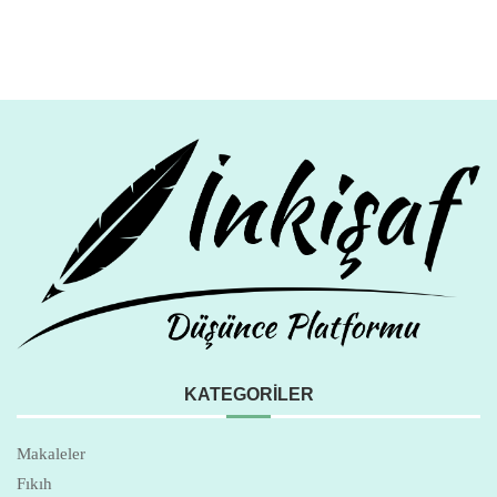
KATEGORILER
Makaleler
Fıkıh