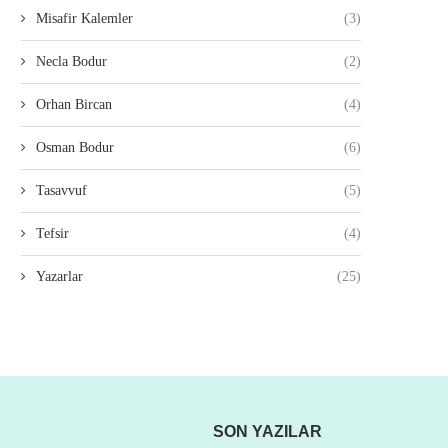
Misafir Kalemler
(3)
Necla Bodur
(2)
Orhan Bircan
(4)
Osman Bodur
(6)
Tasavvuf
(5)
Tefsir
(4)
Yazarlar
(25)
SON YAZILAR