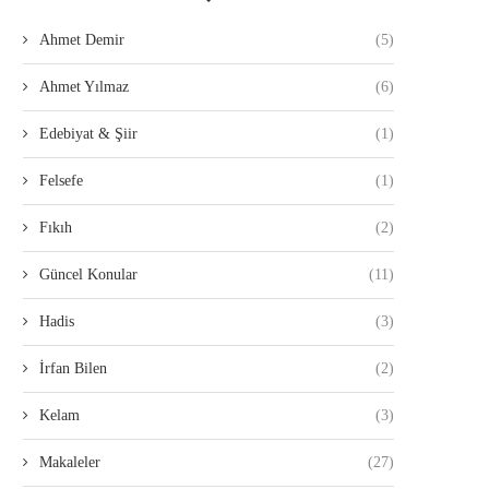
Ahmet Demir
(5)
Ahmet Yılmaz
(6)
Edebiyat & Şiir
(1)
Felsefe
(1)
Fıkıh
(2)
Güncel Konular
(11)
Hadis
(3)
İrfan Bilen
(2)
Kelam
(3)
Makaleler
(27)