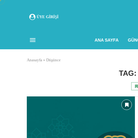
ÜYE GIRIŞI
ANA SAYFA
GÜN
Anasayfa
»
Düşünce
TAG