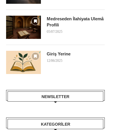
Medreseden İlahiyata Ulemâ
Profili
05/07/2025
Giriş Yerine
12/06/2025
NEWSLETTER
KATEGORILER