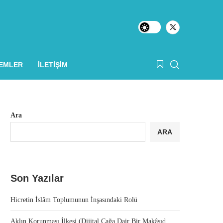
LEMLER
İLETIŞIM
Ara
ARA
Son Yazılar
Hicretin İslâm Toplumunun İnşasındaki Rolü
Aklın Korunması İlkesi (Dijital Çağa Dair Bir Makâsıd