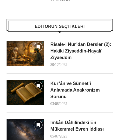
EDITORUN SEÇTIKLERI
Risale-i Nur’dan Dersler (2):
Hakiki Ziyaeddin-Hayalî
Ziyaeddin
30/12/2025
Kur’ân ve Sünnet’i
Anlamada Anakronizm
Sorunu
03/08/2025
İmkân Dâhilindeki En
Mükemmel Evren İddiası
05/07/2025