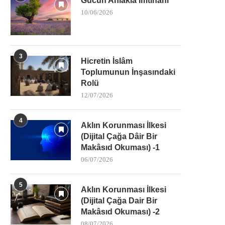
Gücün Ahlakla İmtihanı
10/06/2026
3
Hicretin İslâm
Toplumunun İnşasındaki
Rolü
12/07/2026
4
Aklın Korunması İlkesi
(Dijital Çağa Dâir Bir
Makâsıd Okuması) -1
06/07/2026
5
Aklın Korunması İlkesi
(Dijital Çağa Dair Bir
Makâsıd Okuması) -2
08/07/2026