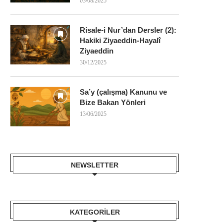
03/08/2025
Risale-i Nur’dan Dersler (2):
Hakiki Ziyaeddin-Hayalî
Ziyaeddin
30/12/2025
Sa’y (çalışma) Kanunu ve
Bize Bakan Yönleri
13/06/2025
NEWSLETTER
KATEGORILER