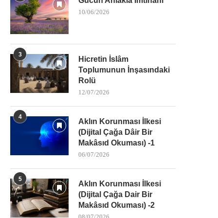
Gücün Ahlakla İmtihanı
10/06/2026
3
Hicretin İslâm
Toplumunun İnşasındaki
Rolü
12/07/2026
4
Aklın Korunması İlkesi
(Dijital Çağa Dâir Bir
Makâsıd Okuması) -1
06/07/2026
5
Aklın Korunması İlkesi
(Dijital Çağa Dair Bir
Makâsıd Okuması) -2
08/07/2026