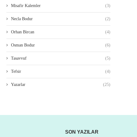
Misafir Kalemler
(3)
Necla Bodur
(2)
Orhan Bircan
(4)
Osman Bodur
(6)
Tasavvuf
(5)
Tefsir
(4)
Yazarlar
(25)
SON YAZILAR