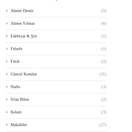
Ahmet Demir
(5)
Ahmet Yılmaz
(6)
Edebiyat & Şiir
(1)
Felsefe
(1)
Fıkıh
(2)
Güncel Konular
(11)
Hadis
(3)
İrfan Bilen
(2)
Kelam
(3)
Makaleler
(27)