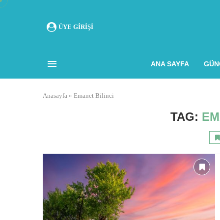
ÜYE GIRIŞI
ANA SAYFA
GÜN
Anasayfa
»
Emanet Bilinci
TAG:
EM