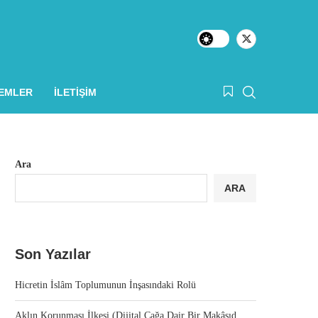
LEMLER
İLETIŞIM
Ara
ARA
Son Yazılar
Hicretin İslâm Toplumunun İnşasındaki Rolü
Aklın Korunması İlkesi (Dijital Çağa Dair Bir Makâsıd