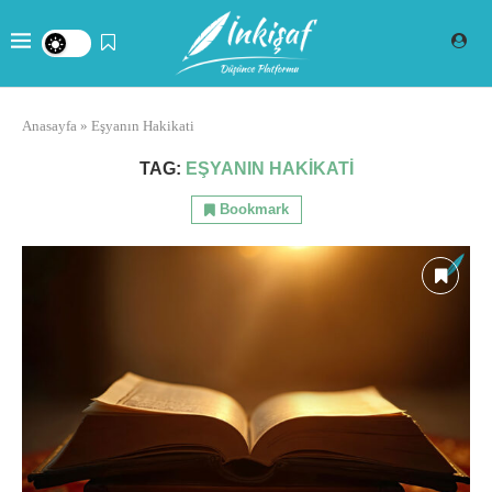
Anasayfa
»
Eşyanın Hakikati
TAG:
EŞYANIN HAKIKATI
Bookmark