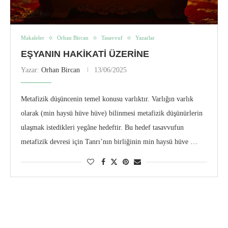
Makaleler
Orhan Bircan
Tasavvuf
Yazarlar
EŞYANIN HAKIKATI ÜZERINE
Yazar:
Orhan Bircan
13/06/2025
Metafizik düşüncenin temel konusu varlıktır. Varlığın varlık
olarak (min haysü hüve hüve) bilinmesi metafizik düşünürlerin
ulaşmak istedikleri yegâne hedeftir. Bu hedef tasavvufun
metafizik devresi için Tanrı’nın birliğinin min haysü hüve …