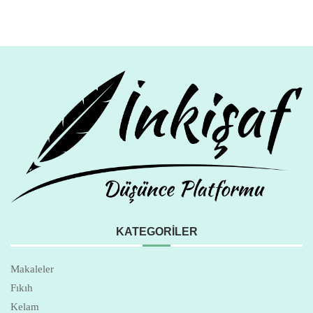
KATEGORILER
Makaleler
Fıkıh
Kelam