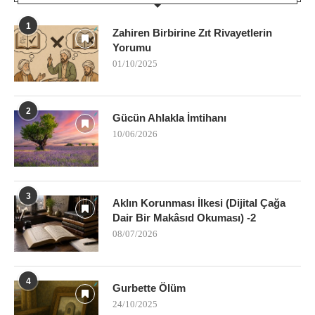
1
Zahiren Birbirine Zıt Rivayetlerin
Yorumu
01/10/2025
2
Gücün Ahlakla İmtihanı
10/06/2026
3
Aklın Korunması İlkesi (Dijital Çağa
Dair Bir Makâsıd Okuması) -2
08/07/2026
4
Gurbette Ölüm
24/10/2025