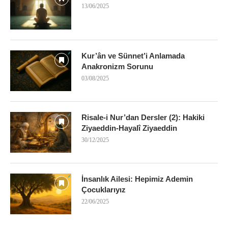
13/06/2025
Kur’ân ve Sünnet’i Anlamada
Anakronizm Sorunu
03/08/2025
Risale-i Nur’dan Dersler (2): Hakiki
Ziyaeddin-Hayalî Ziyaeddin
30/12/2025
İnsanlık Ailesi: Hepimiz Ademin
Çocuklarıyız
22/06/2025