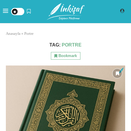
Anasayfa
»
Portre
TAG:
PORTRE
Bookmark