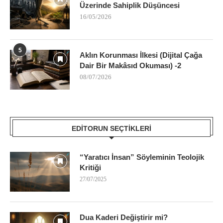
Üzerinde Sahiplik Düşüncesi
16/05/2026
5
Aklın Korunması İlkesi (Dijital Çağa
Dair Bir Makâsıd Okuması) -2
08/07/2026
EDITORUN SEÇTIKLERI
“Yaratıcı İnsan” Söyleminin Teolojik
Kritiği
27/07/2025
Dua Kaderi Değiştirir mi?