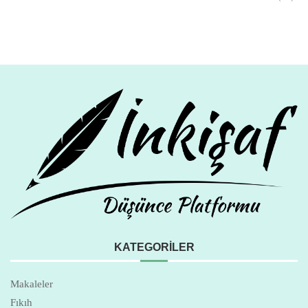
KATEGORILER
Makaleler
Fıkıh