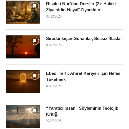
Risale-i Nur’dan Dersler (2): Hakiki
Ziyaeddin-Hayalî Ziyaeddin
30/12/2025
Sıradanlaşan Günahlar, Sessiz İflaslar
06/07/2025
Ebedî Terfi: Ahiret Kariyeri İçin Nefes
Tüketmek
06/07/2025
“Yaratıcı İnsan” Söyleminin Teolojik
Kritiği
27/07/2025