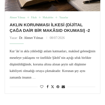
Ahmet Yılmaz
Fıkıh
Makaleler
Yazarlar
AKLIN KORUNMASI İLKESI (DIJITAL
ÇAĞA DAIR BIR MAKÂSID OKUMASI) -2
Yazar:
Dr. Ahmet Yılmaz
08/07/2026
Kur’ân’ın akla yüklediği anlam katmanları, makâsıd geleneğinin
meseleye yaklaşımı ve özellikle Şâtıbî’nin açtığı ufuk birlikte
düşünüldüğünde, koruma altına alınan şeyin salt düşünme
kabiliyeti olmadığı ortaya çıkmaktadır. Korunan şey aynı
zamanda insanın …