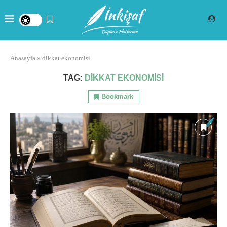
Anasayfa
»
dikkat ekonomisi
TAG:
DIKKAT EKONOMISI
Bookmark