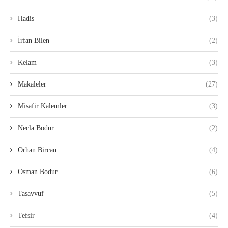
Hadis
(3)
İrfan Bilen
(2)
Kelam
(3)
Makaleler
(27)
Misafir Kalemler
(3)
Necla Bodur
(2)
Orhan Bircan
(4)
Osman Bodur
(6)
Tasavvuf
(5)
Tefsir
(4)