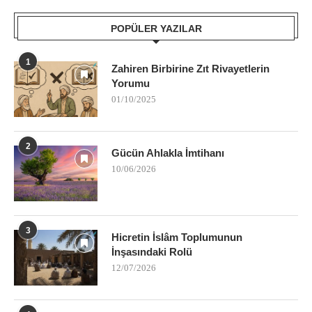
POPÜLER YAZILAR
1
Zahiren Birbirine Zıt Rivayetlerin
Yorumu
01/10/2025
2
Gücün Ahlakla İmtihanı
10/06/2026
3
Hicretin İslâm Toplumunun
İnşasındaki Rolü
12/07/2026