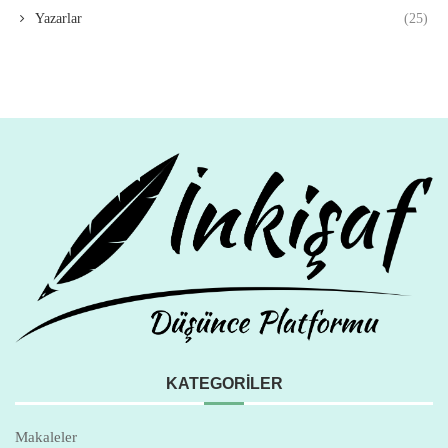
Yazarlar
(25)
KATEGORILER
Makaleler